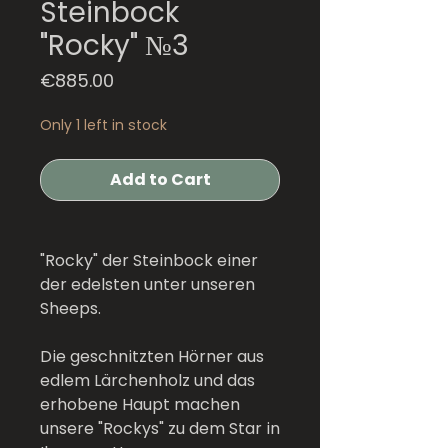
Steinbock
"Rocky" №3
Price
€885.00
Only 1 left in stock
Add to Cart
"Rocky" der Steinbock einer
der edelsten unter unseren
Sheeps.
Die geschnitzten Hörner aus
edlem Lärchenholz und das
erhobene Haupt machen
unsere "Rockys" zu dem Star in