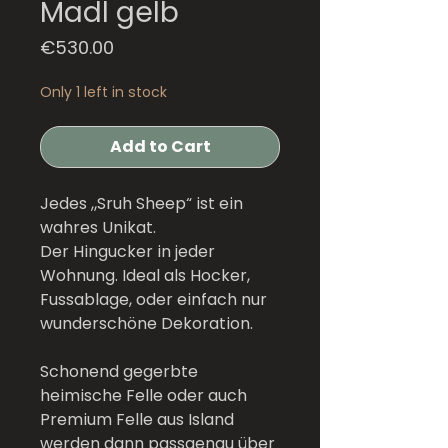
Madl gelb
Price
€530.00
Only 1 left in stock
Add to Cart
Jedes „Sruh Sheep“ ist ein
wahres Unikat.
Der Hingucker in jeder
Wohnung. Ideal als Hocker,
Fussablage, oder einfach nur
wunderschöne Dekoration.
Schonend gegerbte
heimische Felle oder auch
Premium Felle aus Island
werden dann passgenau über