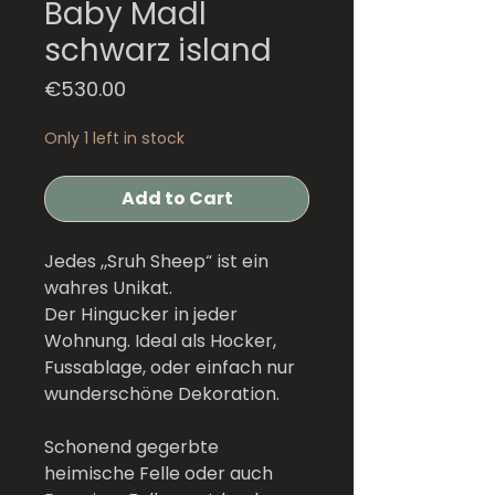
Baby Madl
schwarz island
Price
€530.00
Only 1 left in stock
Add to Cart
Jedes „Sruh Sheep“ ist ein
wahres Unikat.
Der Hingucker in jeder
Wohnung. Ideal als Hocker,
Fussablage, oder einfach nur
wunderschöne Dekoration.
Schonend gegerbte
heimische Felle oder auch