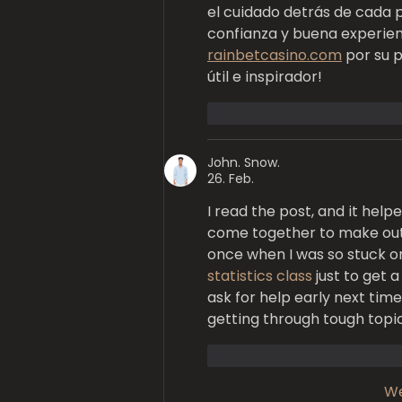
el cuidado detrás de cada
confianza y buena experien
rainbetcasino.com
 por su 
útil e inspirador!
Gefällt mir
Antworte
John. Snow.
26. Feb.
I read the post, and it help
come together to make outfi
once when I was so stuck o
statistics class
 just to get
ask for help early next tim
getting through tough topic
Gefällt mir
Antworte
We