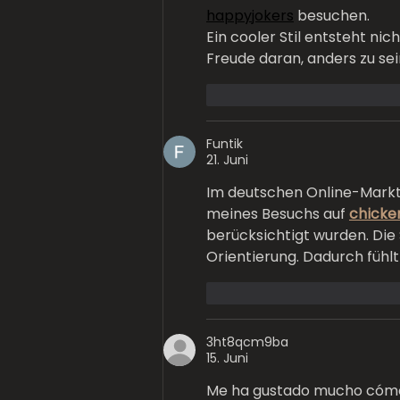
happyjokers
 besuchen.
Ein cooler Stil entsteht nic
Freude daran, anders zu sei
Gefällt mir
Antworte
Funtik
21. Juni
Im deutschen Online-Markt 
meines Besuchs auf 
chicke
berücksichtigt wurden. Die 
Orientierung. Dadurch fühl
Gefällt mir
Antworte
3ht8qcm9ba
15. Juni
Me ha gustado mucho cómo ex