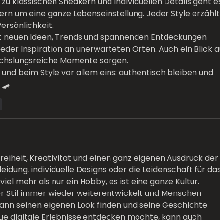
 zu klassischen Sneakern und individuellen Details geht e
ern um eine ganze Lebenseinstellung. Jeder Style erzählt
ersönlichkeit.
it neuen Ideen, Trends und spannenden Entdeckungen 
eder Inspiration an unerwarteten Orten. Auch ein Blick a
echslungsreiche Momente sorgen.
und beim Style vor allem eins: authentisch bleiben und 
 🛹
n
Freiheit, Kreativität und einen ganz eigenen Ausdruck der 
leidung, individuelle Designs oder die Leidenschaft für das
iel mehr als nur ein Hobby, es ist eine ganze Kultur.
ser Stil immer wieder weiterentwickelt und Menschen 
kann seinen eigenen Look finden und seine Geschichte 
eue digitale Erlebnisse entdecken möchte, kann auch 