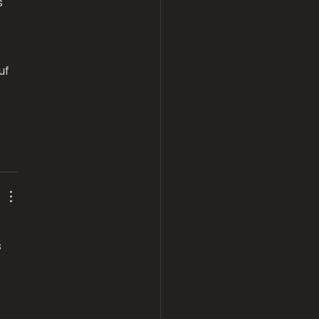
s 
 
uf 
 