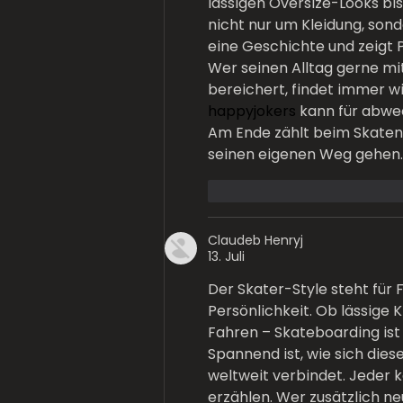
lässigen Oversize-Looks bis
nicht nur um Kleidung, sond
eine Geschichte und zeigt P
Wer seinen Alltag gerne m
bereichert, findet immer wi
happyjokers
 kann für abw
Am Ende zählt beim Skaten 
seinen eigenen Weg gehen.
Gefällt mir
Antworte
Claudeb Henryj
13. Juli
Der Skater-Style steht für 
Persönlichkeit. Ob lässige K
Fahren – Skateboarding ist v
Spannend ist, wie sich die
weltweit verbindet. Jeder 
erzählen. Wer zusätzlich n