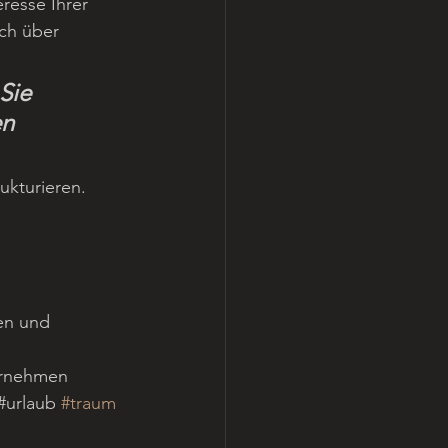
resse Ihrer 
ich über 
Sie 
n 
ukturieren. 
en und 
 
ernehmen 
#urlaub 
#traum
   