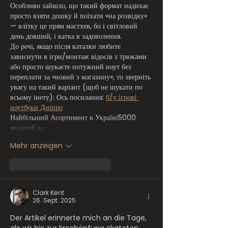
Особливо зайшло, що такий формат надихає 
просто взяти дошку й поїхати «на розвідку» 
— влітку це прям мастхев, бо і світловий 
день довший, і катка в задоволення.
До речі, якщо після каталки любите 
зависнути в ігри/монтаж відосів з трюками 
або просто шукаєте потужний ноут без 
переплати за «новий з магазину», то зверніть 
увагу на такий варіант (щоб не шукати по 
всьому інету): Ось посилання: 
б/у ігрові 
ноутбуки Дніпро
Найбільший Асортимент в Україні5000 
моделей в…
Mehr anzeigen
Gefällt mir
Antworten
Clark Kent
26. Sept. 2025
Der Artikel erinnerte mich an die Tage, 
als wir bis zur Erschöpfung skateten 