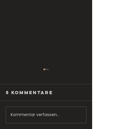
5 Kommentare
Kommentar verfassen...
Tipps für
TOP 10 S
Tricks
Shops in