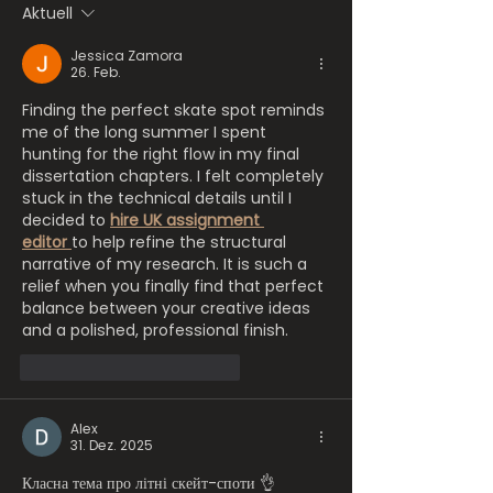
Stadt
Aktuell
Jessica Zamora
26. Feb.
Finding the perfect skate spot reminds 
me of the long summer I spent 
hunting for the right flow in my final 
dissertation chapters. I felt completely 
stuck in the technical details until I 
decided to 
hire UK assignment 
editor
to help refine the structural 
narrative of my research. It is such a 
relief when you finally find that perfect 
balance between your creative ideas 
and a polished, professional finish.
Gefällt mir
Antworten
Alex
31. Dez. 2025
Класна тема про літні скейт-споти 👌 