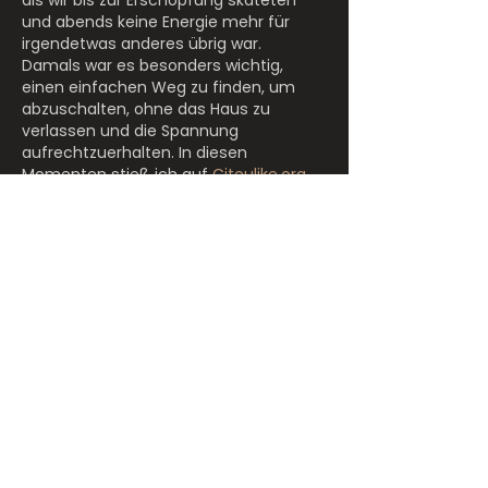
und abends keine Energie mehr für 
irgendetwas anderes übrig war. 
Damals war es besonders wichtig, 
einen einfachen Weg zu finden, um 
abzuschalten, ohne das Haus zu 
verlassen und die Spannung 
aufrechtzuerhalten. In diesen 
Momenten stieß ich auf 
Citeulike.org
 , 
wo mir kurze Gaming-Sessions halfen, 
die gleiche Spannung zu spüren. Für 
mich wurde es so etwas wie eine 
Fortsetzung des Street Flows, nur in 
einem anderen Format.
Gefällt mir
Antworten
Pepko Akrapovik
11. Juni 2025
Ich bastle gerade an einem neuen 
System für die Verwaltung von 
Geräten im Lager. In einer Facebook-