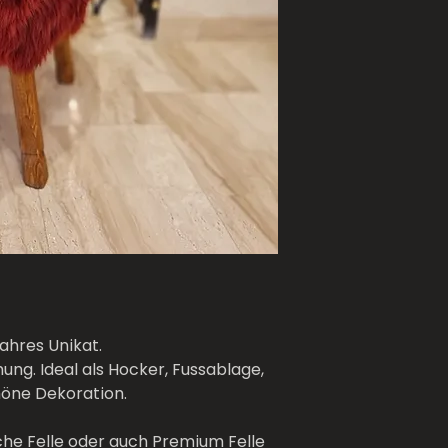
Farbe: Weiss
Länge: 65cm
Höhe: 60cm
Breite: 40cm
Gewicht: 5500g
Maximale belastb
Glocke: JA
Materiell: Holz u
ahres Unikat.
ung. Ideal als Hocker, Fussablage,
öne Dekoration.
he Felle oder auch Premium Felle